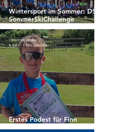
Wintersport im Sommer: DSV
SommerSkiChallenge
begeistert den Ski-Club
Schönwald Nachwuchs
christinetraenkle
6. Juli
1 Min. Lesezeit
Erstes Podest für Finn
Kaltenbach