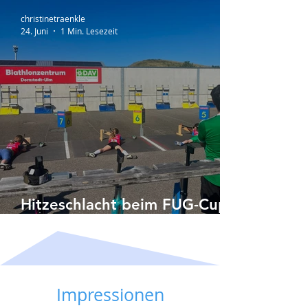
christinetraenkle
24. Juni
1 Min. Lesezeit
Hitzeschlacht beim FUG-Cup
in Ulm
Impressionen