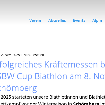
Verein
Aktuelles
Events
Alpin
12. Nov. 2025
1 Min. Lesezeit
rfolgreiches Kräftemessen 
BW Cup Biathlon am 8. N
Schömberg
 2025
 starteten unsere Biathletinnen und Biathle
Wettkampf vor der Wintersaison in 
Schömberg 
im