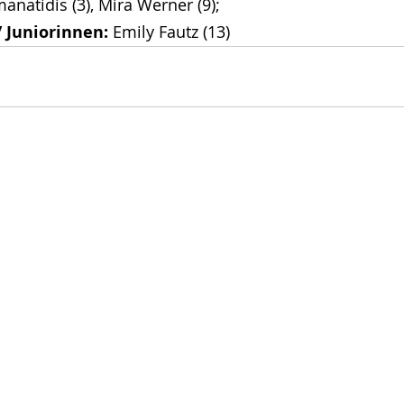
manatidis (3), Mira Werner (9); 
/ Juniorinnen:
 Emily Fautz (13)