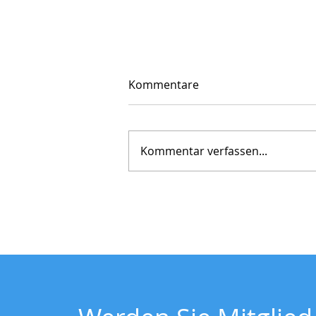
Kommentare
Kommentar verfassen...
Wintersport im Sommer:
DSV SommerSkiChallenge
begeistert den Ski-Club
Schönwald Nachwuchs