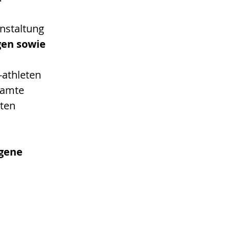
nstaltung 
gen sowie 
athleten 
samte 
ten 
gene 