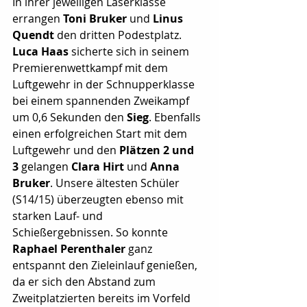
In ihrer jeweiligen Laserklasse 
errangen 
Toni Bruker
 und 
Linus 
Quendt
 den dritten Podestplatz. 
Luca Haas
 sicherte sich in seinem 
Premierenwettkampf mit dem 
Luftgewehr in der Schnupperklasse 
bei einem spannenden Zweikampf 
um 0,6 Sekunden den 
Sieg
. Ebenfalls 
einen erfolgreichen Start mit dem 
Luftgewehr und den 
Plätzen 2 und 
3
 gelangen 
Clara Hirt 
und
 Anna 
Bruker
. Unsere ältesten Schüler 
(S14/15) überzeugten ebenso mit 
starken Lauf- und 
Schießergebnissen. So konnte 
Raphael Perenthaler
 ganz 
entspannt den Zieleinlauf genießen, 
da er sich den Abstand zum 
Zweitplatzierten bereits im Vorfeld 