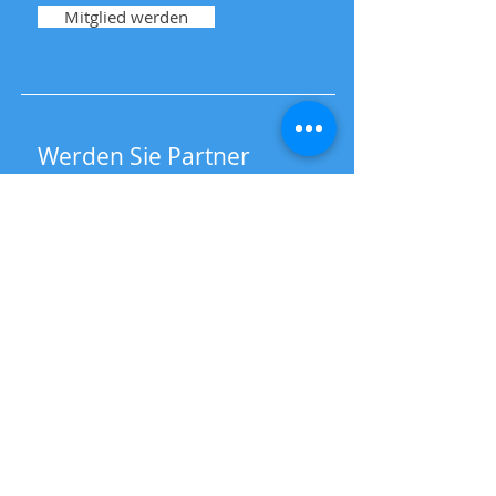
Mitglied werden
Werden Sie Partner
Haben Sie Interesse, als Sponsor
mit uns zu arbeiten?
Kontaktieren Sie uns
Ski-Club Schönwald e.V.
post@skiclub-schoenwald.de